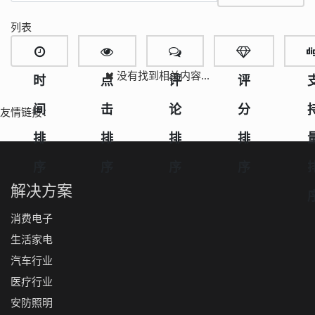
列表
没有找到相关内容...
时
点
评
评
间
击
论
分
友情链接：
排
排
排
排
序
序
序
序
解决方案
消费电子
生活家电
汽车行业
医疗行业
安防照明