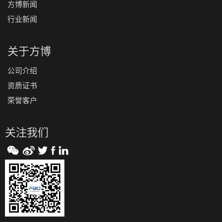
方博新闻
行业新闻
关于方博
公司介绍
资质证书
荣誉客户
关注我们