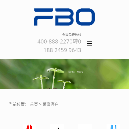
全国免费热线
400-888-2270转0
188 2459 9643
当前位置：
首页
>
荣誉客户