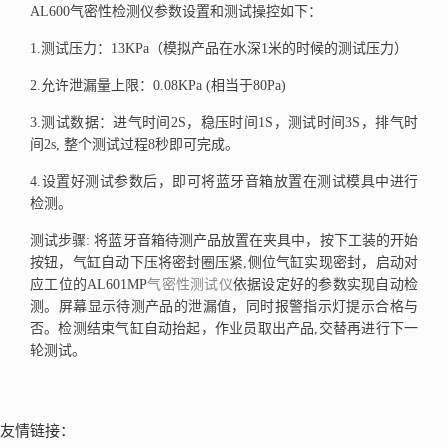
AL600气密性检测仪参数设置和测试操控如下：
1.测试压力：13KPa（模拟产品在水深1米的时候的测试压力）
2.允许泄漏量上限：0.08KPa (相当于80Pa)
3.测试数据：进气时间2S，稳压时间1S，测试时间3S，排气时
间2s, 整个测试过程8秒即可完成。
4.设置好测试参数后，即可将蓝牙音箱放置在测试模具中进行
检测。
测试步骤: 将蓝牙音箱待测产品放置在夹具中，按下工装的开始
按钮，气缸自动下压将密封圈压紧,侧位气缸实现密封，启动对
应工位的AL601MP
气密性测试仪
依据设定好的参数实现自动检
测。屏幕显示待测产品的泄漏值，同时报警指示灯提示合格与
否。检测结束气缸自动抬起，作业员取出产品,交替再进行下一
轮测试。
友情链接：