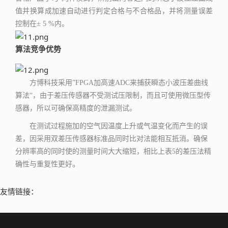
值并换算成加速自动进行判定合格与不合格品，并将测量误差
控制在± 5 %内。
算法竞争优势
方博科技采用”FPGA加高速ADC来捕获瞬态小波压差曲线
算法“，由于差压传感器不受测试压限制，而且可使用微压型传
感器，所以可确保高精度的泄漏测试。
在测试过程施加的空气因温度上升或气温变化而产生的误
差，因采用双差压传感器标准品同时比对法能相互抵消。确保
分辨率高的同时使的测量时间大大缩短，相比上表5的差压法精
。
确性与重复性更好
友情链接：