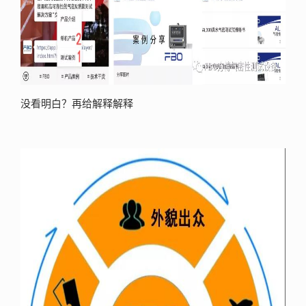
没看明白？再给解释解释