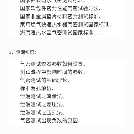
国家钟表防水气密测试标准、
国家软包件密封性能气密试验方法、
国家非金属垫片材料密封测试标准、
家用燃气快速热水器气密测试国家标准、
燃气暖热水壶气密测试国家标准......
3、测漏知识：
气密测试仪器参数如何设置、
测试流程中影响时间的参数、
气密测试的基础理论、
标准漏孔解析、
泄漏测试之流量法、
泄漏测试之差压法、
泄漏测试之压损法、
气密测试出现负数的原因......