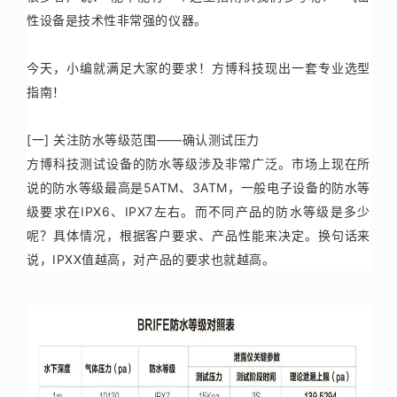
性设备是技术性非常强的仪器。
今天，小编就满足大家的要求！方博科技现出一套专业选型
指南！
[一] 关注防水等级范围——确认测试压力
方博科技测试设备的防水等级涉及非常广泛。市场上现在所
说的防水等级最高是5ATM、3ATM，一般电子设备的防水等
级要求在IPX6、IPX7左右。而不同产品的防水等级是多少
呢？具体情况，根据客户要求、产品性能来决定。换句话来
说，IPXX值越高，对产品的要求也就越高。