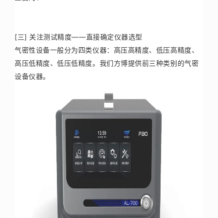
[三] 关注测试精度——直接确定仪器选型
气密性设备一般分为四类仪器：高压高精度、低压高精度、
高压低精度、低压低精度。我们方博提供前三种类别的气密
设备仪器。