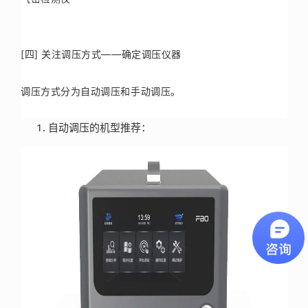
[四] 关注调压方式——确定调压仪器
调压方式分为自动调压和手动调压。
自动调压的机型推荐：