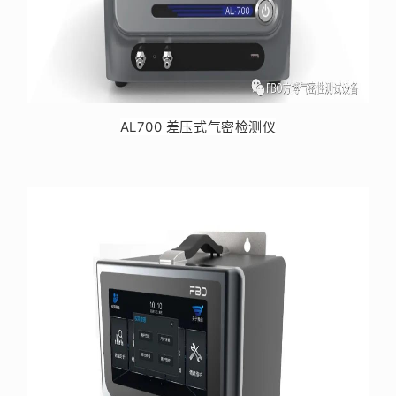
AL700 差压式气密检测仪