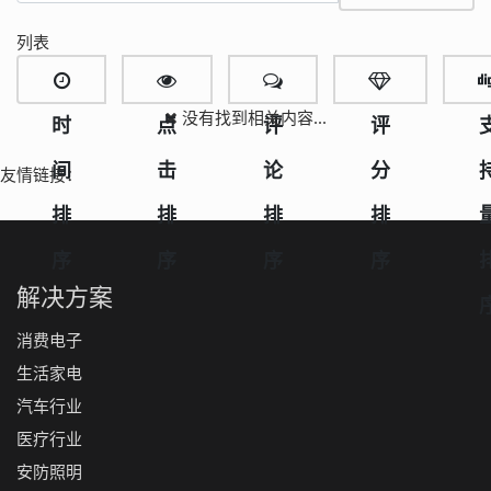
列表
没有找到相关内容...
时
点
评
评
间
击
论
分
友情链接：
排
排
排
排
序
序
序
序
解决方案
消费电子
生活家电
汽车行业
医疗行业
安防照明