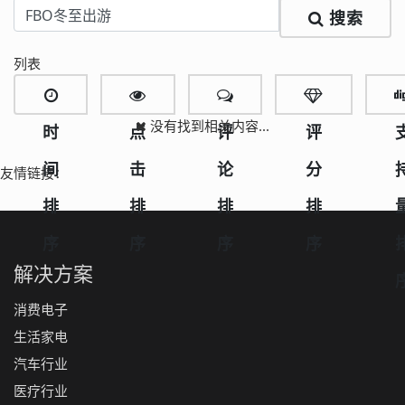
搜索
列表
没有找到相关内容...
时
点
评
评
间
击
论
分
友情链接：
排
排
排
排
序
序
序
序
解决方案
消费电子
生活家电
汽车行业
医疗行业